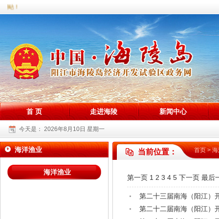
网站！
首 页
走进海陵
新闻中心
今天是：
2026年8月10日 星期一
海洋渔业
首页
>
海
当前位置：
海洋渔业
第一页
1
2
3
4
5
下一页
最后
第二十三届南海（阳江）开
第二十二届南海（阳江）