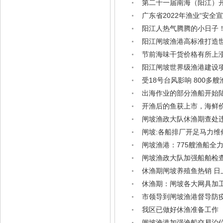
第二十一届南海（阳江）
广东省2022年渔业“安全
阳江人热气腾腾的小日子
阳江闸坡渔港高标准打造
节前海味干货价格有所上
阳江闸坡世界级渔港建设项
受18号台风影响 800多
出海作业的部分渔船开始
开渔后的鱼获上市，海鲜
闸坡渔政大队休渔期查处违
闸坡:各船排厂开足马力维
闸坡渔港：775艘渔船全力
闸坡渔政大队加强船舶检查
休渔期闸坡养殖鱼热销 日
休渔期：闸坡各大网具加
市领导到闸坡渔港督导防
我区已做好休渔准备工作
闸坡渔港加强渔船交易泊