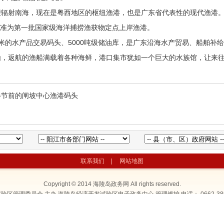
射南海，现在是粤西地区的枢纽渔港，也是广东省代表性的现代渔港。2
被批准为第一批国家级海洋捕捞渔获物定点上岸渔港。
方米的水产品交易码头、5000吨级储油库，是广东沿海水产贸易、船舶补
始，返航的渔船满载着各种海鲜，港口集市犹如一个巨大的水族馆，让来
春节前的闸坡中心渔港码头
联系我们
|
网站地图
Copyright © 2014
海陵岛政务网
All rights reserved.
验区管理委员会 主办 海陵岛经济开发试验区电子政务中心 管理维护 电话：
0662-38
 44174202000104号
粤ICP备2021014343号
网站标识码：441790000