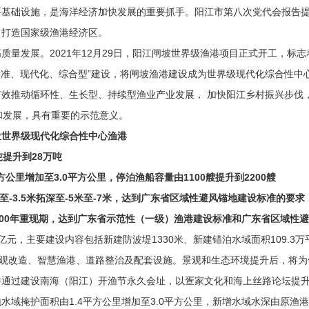
础设施，是海洋经济加快发展的重要抓手。阳江市第八次党代会报告提
，打造国家级渔港经济区。
发展。2021年12月29日，阳江闸坡世界级渔港项目正式开工，标
高标准、现代化、综合型”建设，将闸坡渔港建设成为世界级现代化综合性中
推动循环性、生长型、持续型渔业产业发展， 加快阳江乡村振兴步伐
和发展，具有重要的示范意义。
世界级现代化综合性中心渔港
吨提升到2
8万吨
方公里增加至3.0平方公里，停泊渔船容量由1100艘提升到
22
00艘
至-3.5米拓深至-5米至-7米，达到广东省区域性避风锚地建设
标准
的要求
100年重现期，达到广东省示范性（一级）渔港建设标准和广东省区域性
元，主要建设内容包括新建防波堤1330米、新建锚泊水域面积109.3万
景观改造、智慧渔港、道路整治及配套设施。景观和生态环境提升后，将
并通过建设南海（阳江）开渔节永久会址，以疍家文化和海上丝路论坛提
护面积由1.4平方公里增加至3.0平方公里，新增水域水深由原渔港的-2.