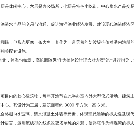
五层是休闲中心，六层是办公场所，七层是特色小吃街。中心集水产品交
港水产品的交易与流通、促进海洋渔业经济发展、建设现代渔港经济区
蝶，但形态更像一条大鱼，其作为一道天然的防波堤护佑着港内渔船的
等相关配套设施。
龙，跨海勾如意，高帆顺随风”作为整体设计理念对方案设计进行指导，
目内的核心建筑物，每年开渔节在此举办室内外大型仪式活动。建筑主
心。其设计为三层，建筑面积约 3600 平方米，高 6 米。
栅 led 玻璃，清水混凝土外墙等元素，体现现代渔港的标志性及现
设计语言，运用流线型的线条改变塔单纯的外观，使得塔作为蝴蝶湾的标