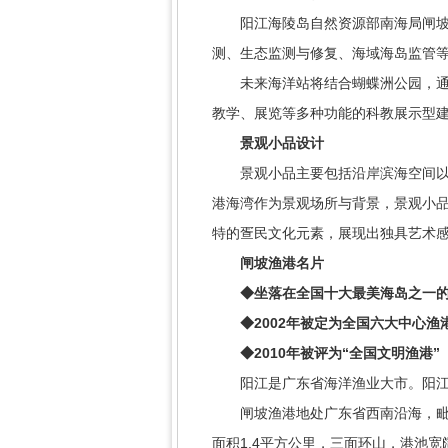
阳江海陵岛自然资源部南海局闸坡海
测、生态监测与修复、海域海岛监管
未来海洋站将结合蝴蝶洲公园，通过
教学、展览等多种功能的科教展示型
景观小品设计
景观小品主要包括沿岸滨海空间以及
港海湾作为景观场所与背景，景观小
特的疍民文化元素，展现出独具艺术
闸坡渔港名片
◆
坐落在全国十大最美海岛之一
◆
2002年被定为全国六大中心渔
◆
2010年被评为“全国文明渔港”
阳江是广东省海洋渔业大市。阳江的
闸坡渔港地处广东省西南沿海，毗邻粤
面积1.4平方公里，三面环山，港池