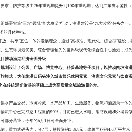
要求；防护等级由25年重现期提升到100年重现期，达到广东省示范性
署实施“三农”领域“九大攻坚”行动，渔港建设是“九大攻坚”任务之一
要求的具体举措。
、共享”五位一体的发展理念，通过“高标准、现代化、综合型”建设，
整、生态环境最优美、综合管理领先的世界级现代化综合性中心渔港，成
目推动渔港经济全面升级
划设计了公园、广场、博览中心、科普基地等子项目，以推动闸坡渔港
模式，为传统港口码头注入城市娱乐休闲元素、渔家文化元素与饮食观
之在传统观光旅游的基础上成为高质量全域旅游目的地。
水产品交易、冷冻冷藏、水产品加工、生活服务、物流和酒店为一体的
物流中心已完成总工程量的90%，目前已进入水电、消防设施和外墙装
后可部分营业，今年的5月1日可全面开业。
重力式码头内，分7层，总投资约1.3亿元，建筑面积约4.6万平方米