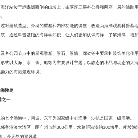
洋站位于蝴蝶洲西侧的山坡上，由两座三层办公楼和两座一层的辅助用
等。
对建筑造型、外墙的重塑和内部功能的调整，改造为海洋观测科普基地
建筑，通过科普基础的海洋学知识，让人们更加认识海洋、了解海洋，增
各公园节点中的景观雕塑、景石、景墙、廊架等主要承担装饰美化作用
品形式以大海、水、鱼、船等为主要设计主题，以静态的小品与动态的大
感染力的海港景观环境。
的海陵岛
港之一
七个渔港中，闸坡、东平为国家级中心渔港，沙扒是国家一级渔港。
港澳大湾区，距广州市约300公里，水路距港澳约300海里。闸坡渔
宽阔，是天然的避风港。