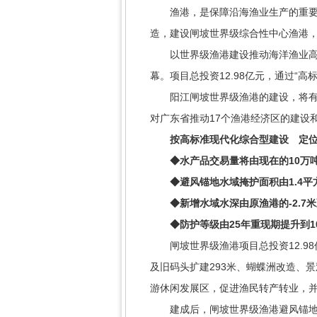
渔港，是保障沿海渔业生产的重要基
造，建设闸坡世界级综合性中心渔港
以世界级渔港建设推动海洋渔业高质量
幕。项目总投资12.98亿元，通过“
阳江闸坡世界级渔港的建设，将有效
对广东省推动17个渔港经济区的建设
按高标准现代化综合型建设
定位
◆
水产品交易量将由现在的10万
◆
避风锚地水域掩护面积由1.4平
◆
新增水域水深由原渔港的-2.7米
◆
防护等级由25年重现期提升到
闸坡世界级渔港项目总投资12.98亿
及旧码头扩建293米、蝴蝶洲改造、
游休闲发展区，促进渔民转产转业，
建成后，闸坡世界级渔港避风锚地水域掩