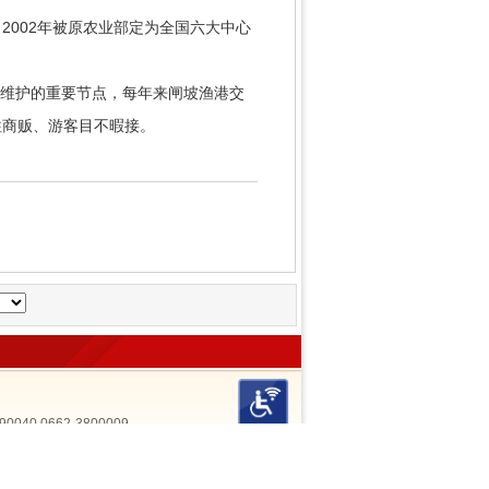
002年被原农业部定为全国六大中心
给维护的重要节点，每年来闸坡渔港交
往商贩、游客目不暇接。
90040 0662-3800009
1