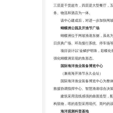
三层是干货超市，四层是大型餐厅，
务、物流和酒店为一体。
该中心建成后，对进一步加快闸坡渔
蝴蝶洲公园及开渔节广场
蝴蝶洲位于闸坡渔港东侧，虽名为蝴
日庆典广场、环岛慢行系统、停车场
项目设计以“金鳞护明珠，彩蝶化鱼
强化蝴蝶洲呈现的鱼形态。
国际海洋渔业装备博览中心
（兼南海开渔节永久会址）
国际海洋渔业装备博览中心为整体项
救援协调指挥中心、智慧渔港综合决策中
建筑采用流线感强的曲面造型，配合格
构筑物，塔的造型采用现代、简约的
海洋观测科普基地