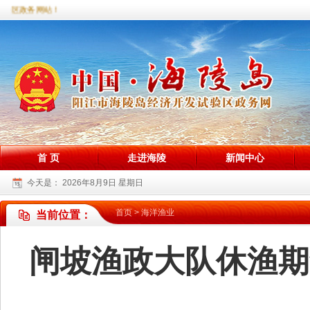
验区政务网站！
首 页
走进海陵
新闻中心
今天是：
2026年8月9日 星期日
首页
>
海洋渔业
当前位置：
闸坡渔政大队休渔期