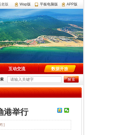
适老版
Wap版
平板电脑版
APP版
互动交流
数据开放
索
渔港举行
闭 ]