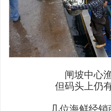
临
闸坡中心渔
但码头上仍有
往
几位海鲜经销商