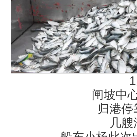
1月
闸坡中心
归港停靠
几艘渔
船东小杨此次出海