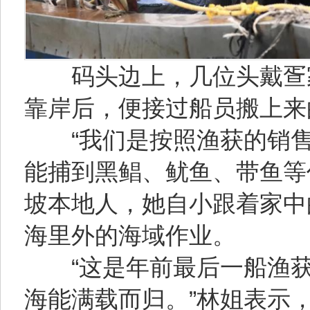
码头边上，几位头戴疍家
靠岸后，便接过船员搬上来
“我们是按照渔获的销售
能捕到黑鲳、鱿鱼、带鱼等
坡本地人，她自小跟着家中
海里外的海域作业。
“这是年前最后一船渔获
海能满载而归。”林姐表示