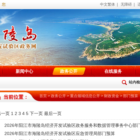
您好，欢迎访问海陵试验区政务网站！
中文繁体
|
无障碍
|
新闻中心
政务公开
在线服务
站内检
首页
>
政务公开
>
重点领域信息公开
>
财政资金
>
部门预算
当前位置：
第一页
1
2
3
4
5
下一页
最后一页
2026年阳江市海陵岛经济开发试验区政务服务和数据管理事务中心部
2026年阳江市海陵岛经济开发试验区应急管理局部门预算