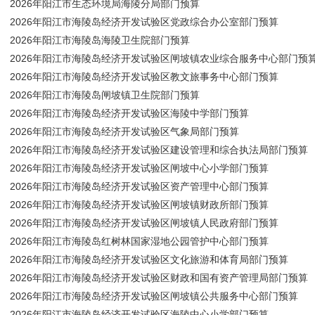
2026年阳江市生态环境局海陵分局部门预算
2026年阳江市海陵岛经济开发试验区党政综合办公室部门预算
2026年阳江市海陵岛海陵卫生院部门预算
2026年阳江市海陵岛经济开发试验区闸坡镇农业综合服务中心部门预
2026年阳江市海陵岛经济开发试验区教文旅事务中心部门预算
2026年阳江市海陵岛闸坡镇卫生院部门预算
2026年阳江市海陵岛经济开发试验区海陵中学部门预算
2026年阳江市海陵岛经济开发试验区气象局部门预算
2026年阳江市海陵岛经济开发试验区建设管理和综合执法局部门预算
2026年阳江市海陵岛经济开发试验区闸坡中心小学部门预算
2026年阳江市海陵岛经济开发试验区资产管理中心部门预算
2026年阳江市海陵岛经济开发试验区闸坡镇财政所部门预算
2026年阳江市海陵岛经济开发试验区闸坡镇人民政府部门预算
2026年阳江市海陵岛红树林国家湿地公园管护中心部门预算
2026年阳江市海陵岛经济开发试验区文化旅游和体育局部门预算
2026年阳江市海陵岛经济开发试验区财政和国有资产管理局部门预算
2026年阳江市海陵岛经济开发试验区闸坡镇公共服务中心部门预算
2026年阳江市海陵岛经济开发试验区海陵中心小学部门预算