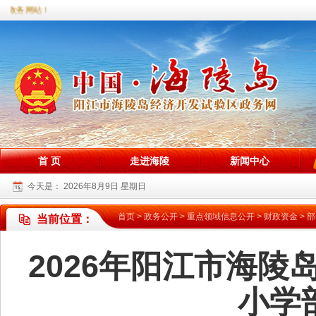
区政务网站！
首 页
走进海陵
新闻中心
今天是：
2026年8月9日 星期日
首页
>
政务公开
>
重点领域信息公开
>
财政资金
>
部
当前位置：
2026年阳江市海
小学