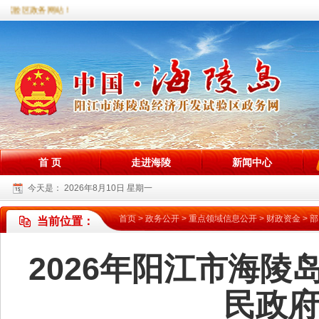
试验区政务网站！
首 页
走进海陵
新闻中心
今天是：
2026年8月10日 星期一
首页
>
政务公开
>
重点领域信息公开
>
财政资金
>
部
当前位置：
2026年阳江市海
民政