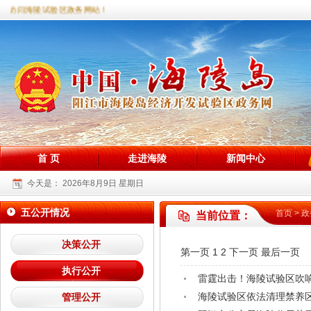
迎访问海陵试验区政务网站！
首 页
走进海陵
新闻中心
今天是：
2026年8月9日 星期日
五公开情况
首页
>
政
当前位置：
决策公开
第一页
1
2
下一页
最后一页
执行公开
雷霆出击！海陵试验区吹
海陵试验区依法清理禁养
管理公开