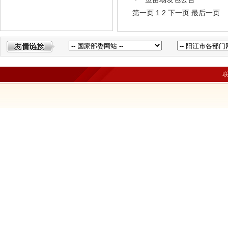
第一页
1
2
下一页
最后一页
Copyright © 20
阳江海陵岛经济开发试验区管理委员会 主办 海陵岛经
粤公网安备 44174202000104号
粤I