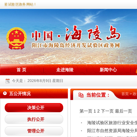
海陵试验区政务网站！
首 页
走进海陵
新闻中心
今天是：
2026年8月9日 星期日
五公开情况
首页
>
政
当前位置：
决策公开
第一页
1
2
下一页
最后一页
执行公开
海陵试验区旅游行业安全生产
阳江市自然资源局海陵分局
管理公开