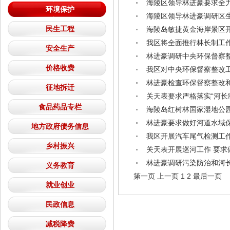
海陵区领导林进豪要求全
环境保护
海陵区领导林进豪调研区
民生工程
海陵岛敏捷黄金海岸景区
我区将全面推行林长制工作
安全生产
林进豪调研中央环保督察
价格收费
我区对中央环保督察整改
林进豪检查环保督察整改
征地拆迁
关天表要求严格落实“河长
食品药品专栏
海陵岛红树林国家湿地公
林进豪要求做好河道水域
地方政府债务信息
我区开展汽车尾气检测工
乡村振兴
关天表开展巡河工作 要
林进豪调研污染防治和河
义务教育
第一页
上一页
1
2
最后一页
就业创业
民政信息
减税降费