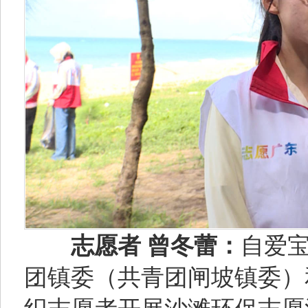
志愿者 曾冬蕾：
自爱
团镇委（共青团闸坡镇委）