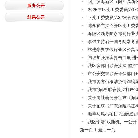
阳江滨海新区（阳江高新
服务公开
2025年区党工委委员第1
结果公开
区党工委委员第32次会议
陈永禄主持召开区党工委委
海陵区领导陈永禄到行业协
李强主持召开国务院常务会
林进豪要求做好全区公寓
闸坡加强拉客打击力度 进
我区多部门联合执法 整治“
市公安交警联合环保部门
我市警方侦破涉疫情诈骗
我市“海陆”联合执法打击“
关于向社会公开征求《海陵
关于征求《广东海陵岛红
顺峰马尾岛项目 社会稳定
我区部署“双随机、一公开
第一页
1
最后一页