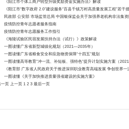
《阳江市个体工商户转型升级奖励资金实施办法》解读
《阳江市“数字政府 2.0”建设服务“百县千镇万村高质量发展工程”若干措施
民政部 公安部 市场监管总局 中国银保监会关于加强养老机构非法集资防
疫情防控青年志愿者服务指南
疫情防控青年志愿服务工作指引
《海陵试验区民宿发展扶持办法（试行）》政策解读
一图读懂广东省新型城镇化规划（2021—2035年）
一图读懂广东省粮食安全和应急物资保障“十四五”规划
一图读懂高等教育“冲一流、补短板、强特色”提升计划实施方案（2021—2
《教育部 广东省人民政府关于推进深圳职业教育高端发展 争创世界一流
一图读懂《关于加快推进质量强省建设的实施方案》
第一页
上一页
1
2
3
最后一页