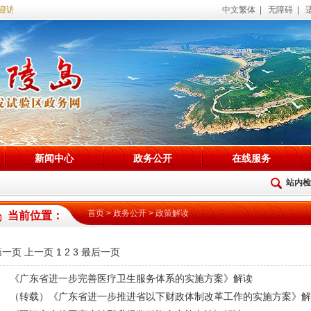
迎访问海陵试验区政务网站！
中文繁体
|
无障碍
|
新闻中心
政务公开
在线服务
站内检
首页
>
政务公开
>
政策解读
当前位置：
第一页
上一页
1
2
3
最后一页
《广东省进一步完善医疗卫生服务体系的实施方案》解读
（转载）《广东省进一步推进省以下财政体制改革工作的实施方案》解