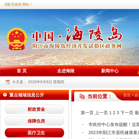
陵试验区政务网站！
首 页
走进海陵
新闻中心
今天是：
2026年8月6日 星期四
重点领域信息公开
首页
>
政
当前位置：
财政资金
第一页
上一页
1
2
3
下一页
最
保障住房
市疾控中心发布提醒！近
2023年阳江市居民健康
医疗卫生