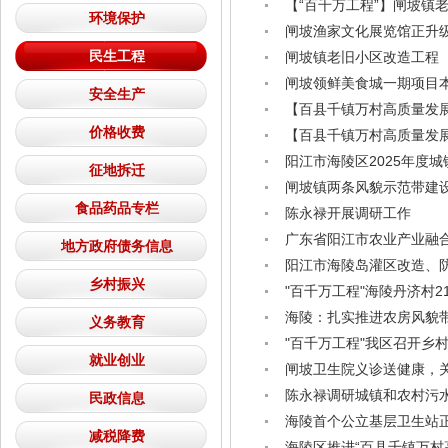
【“百千万工程”】闸坡镇
环境保护
闸坡渔家文化展览馆正升级
民生工程
闸坡镇老旧小区改造工程
闸坡领鲜美食城一期项目
安全生产
【百县千镇万村高质量发展工
价格收费
【百县千镇万村高质量发展
阳江市海陵区2025年度
征地拆迁
闸坡镇两条风貌示范带建
食品药品专栏
陈永禄开展调研工作
广东省阳江市农业产业融合
地方政府债务信息
阳江市海陵岛灌区改造、
乡村振兴
"百千万工程"海陵丹济村2
海陵：扎实推进农房风貌带
义务教育
"百千万工程"我区召开乡
就业创业
闸坡卫生院义诊送健康，关
陈永禄调研城镇和农村污
民政信息
海陵首个公立基层卫生站
减税降费
海陵区推进“百县千镇万村