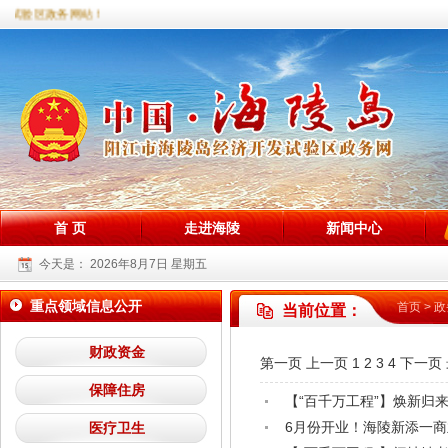
陵试验区政务网站！
首 页
走进海陵
新闻中心
今天是：
2026年8月7日 星期五
重点领域信息公开
首页
>
政
当前位置：
财政资金
第一页
上一页
1
2
3
4
下一页
保障住房
【“百千万工程”】焕新归
6月份开业！海陵新添一
医疗卫生