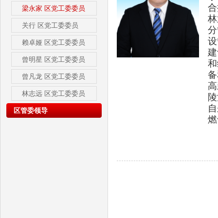
合
梁永家
区党工委委员
林
关行
区党工委委员
分
设
赖卓娅
区党工委委员
建
曾明星
区党工委委员
和
备
曾凡龙
区党工委委员
高
林志远
区党工委委员
陵
自
区管委领导
燃