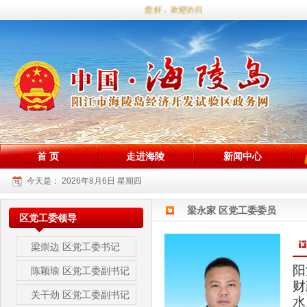
您好，欢迎访问海陵试验区政务网站！
首 页
走进海陵
新闻中心
今天是：
2026年8月6日 星期四
梁永家 区党工委委员
区党工委领导
梁崇边
区党工委书记
阳
陈颖瑜
区党工委副书记
财
关干劲
区党工委副书记
水