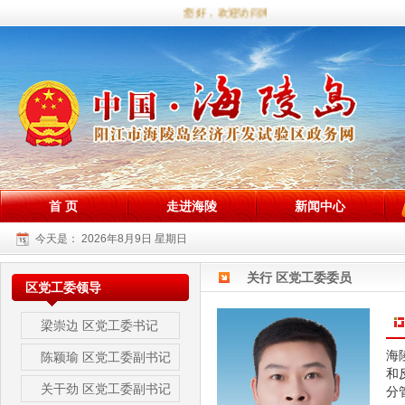
您好，欢迎访问海陵试验区政务网站！
首 页
走进海陵
新闻中心
今天是：
2026年8月9日 星期日
关行 区党工委委员
区党工委领导
梁崇边
区党工委书记
海
陈颖瑜
区党工委副书记
和
关干劲
区党工委副书记
分