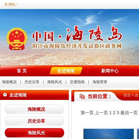
政务网站！
首 页
走进海陵
新闻中心
海陵概况
历史沿革
海陵风光
交通指南
海陵荣誉
走进海陵
首页
>
走
当前位置：
海陵概况
第一页
上一页
1
2
3
最后一页
历史沿革
海陵风光