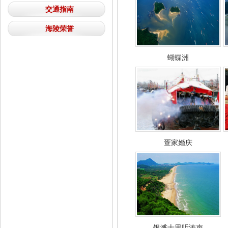
交通指南
海陵荣誉
蝴蝶洲
疍家婚庆
银滩十里听涛声