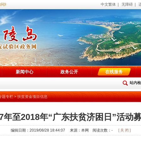
问海陵试验区政务网站！
中文繁体
|
无障碍
|
新闻中心
政务公开
在线服务
站内检
专题专栏
>
扶贫资金项目信息
17年至2018年“广东扶贫济困日”活动
编辑日期：2019/08/28 18:44:07 来源：本网 阅读次数：
-
[ 关 闭 ]