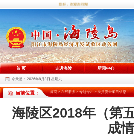
您好，欢迎访问海陵试验区政务网站！
首 页
走进海陵
新闻中心
今天是：
2026年8月8日 星期六
首页
>
在线服务
>
专题专栏
>
扶贫资金项目信息
当前位置：
海陵区2018年（
成