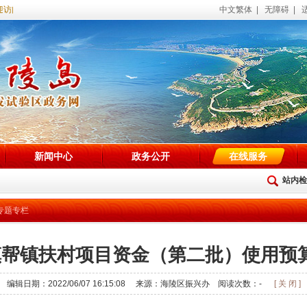
访问海陵试验区政务网站！
中文繁体
|
无障碍
|
新闻中心
政务公开
在线服务
站内检
专题专栏
驻镇帮镇扶村项目资金（第二批）使用预
编辑日期：2022/06/07 16:15:08 来源：海陵区振兴办 阅读次数：
-
[ 关 闭 ]