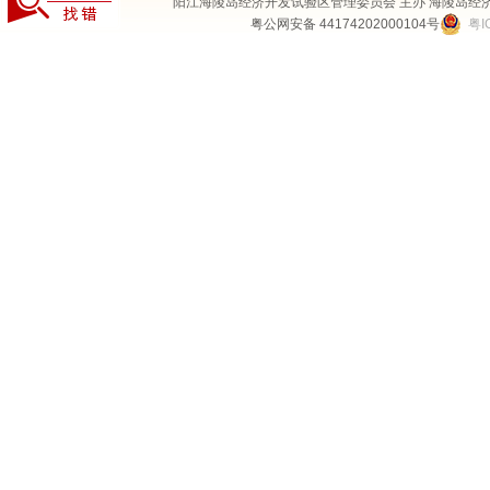
阳江海陵岛经济开发试验区管理委员会 主办 海陵岛经
粤公网安备 44174202000104号
粤I