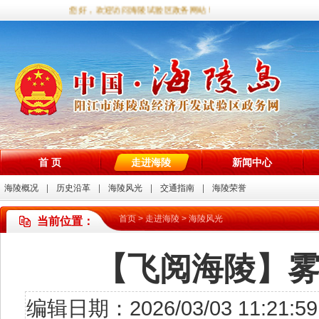
您好，欢迎访问海陵试验区政务网站！
首 页
走进海陵
新闻中心
海陵概况
历史沿革
海陵风光
交通指南
海陵荣誉
首页
>
走进海陵
>
海陵风光
当前位置：
【飞阅海陵】
编辑日期：2026/03/03 11