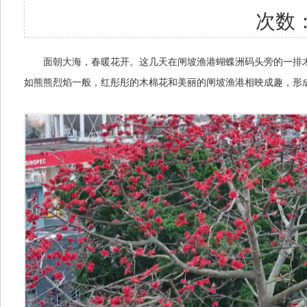
次数
面朝大海，春暖花开。这几天在闸坡渔港蝴蝶洲码头旁的一排木
如熊熊烈焰一般，红彤彤的木棉花和美丽的闸坡渔港相映成趣，形