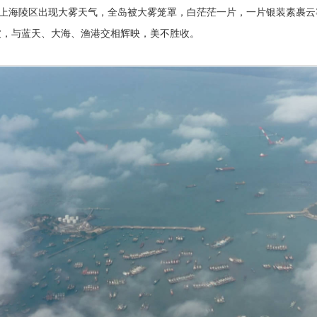
早上海陵区出现大雾天气，全岛被大雾笼罩，白茫茫一片，一片银装素裹
波，与蓝天、大海、渔港交相辉映，美不胜收。