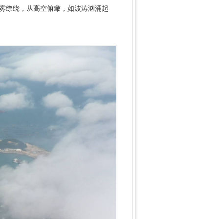
云雾缭绕，从高空俯瞰，如波涛汹涌起