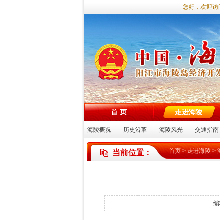
您好，欢迎访问海
首 页
走进海陵
海陵概况
历史沿革
海陵风光
交通指南
首页
>
走进海陵
>
当前位置：
编