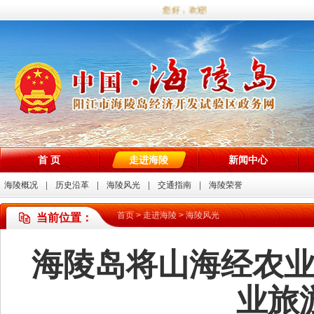
您好，欢迎访问海陵试验区政务网站！
首 页
走进海陵
新闻中心
海陵概况
历史沿革
海陵风光
交通指南
海陵荣誉
首页
>
走进海陵
>
海陵风光
当前位置：
海陵岛将山海经农
业旅