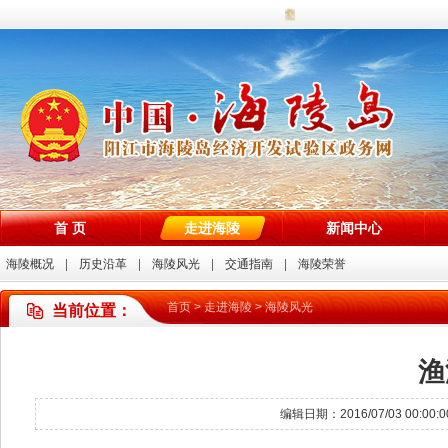
您好，欢迎访问海陵试验区政务
首 页
走进海陵
新闻中心
海陵概况
历史沿革
海陵风光
交通指南
海陵荣誉
首页
>
走进海陵
>
海陵风光
当前位置：
渔
编辑日期：2016/07/03 00