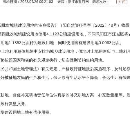
编辑日期：2023/04/26 09:21:03 来源：阳江市政府网 阅读次数：
-
[ 关 闭 ]
批次城镇建设用地的审查报告》（阳自然资征呈字〔2022〕49号）收
批次城镇建设用地使用4.1123公顷建设用地，即同意阳江市江城区将农
地1.1853公顷转为建设用地，同时使用国有建设用地0.0063公顷。
在土地利用总体规划中安排为城乡建设用地，供地时土地用途应与土地利
严格按照国家和省的有关规定执行，切实做到节约集约用地。
共和国土地管理法》有关规定，严格履行征地批后实施程序，及时足额
决好被征地农民的生产和生活，保证原有生活水平不降低，长远生计有保
地。督促补充耕地责任单位认真按照补充耕地方案，补充数量相等、质
法履行复垦义务。
增建设用地土地有偿使用费。