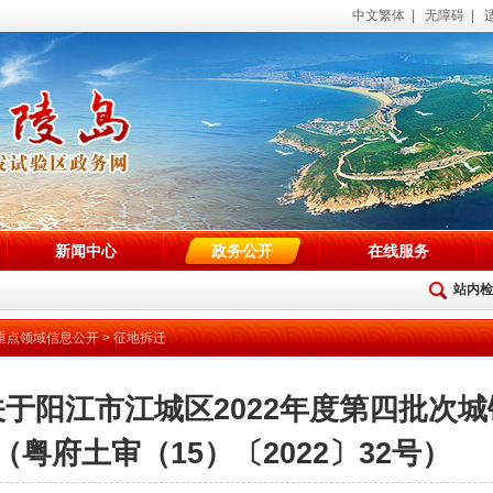
中文繁体
|
无障碍
|
新闻中心
政务公开
在线服务
站内检
重点领域信息公开
>
征地拆迁
于阳江市江城区2022年度第四批次
（粤府土审（15）〔2022〕32号）