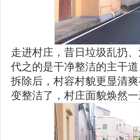
走进村庄，昔日垃圾乱扔、
代之的是干净整洁的主干道
拆除后，村容村貌更显清爽
变整洁了，村庄面貌焕然一