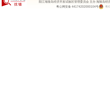
阳江海陵岛经济开发试验区管理委员会 主办 海陵岛经
粤公网安备 44174202000104号
粤I