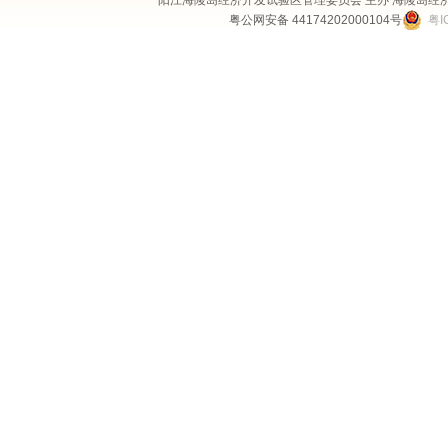
阳江海陵岛经济开发试验区管理委员会 主办 海陵岛经
粤公网安备 44174202000104号
粤I