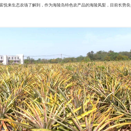
村富悦来生态农场了解到，作为海陵岛特色农产品的海陵凤梨，目前长势