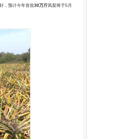
良好，预计今年首批
30万斤
凤梨将于5月