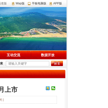
适老版
Wap版
平板电脑版
APP版
互动交流
数据开放
索
月上市
闭 ]