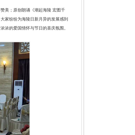
赞美；原创朗诵《潮起海陵 宏图千
，大家纷纷为海陵日新月异的发展感到
着浓浓的爱国情怀与节日的喜庆氛围。