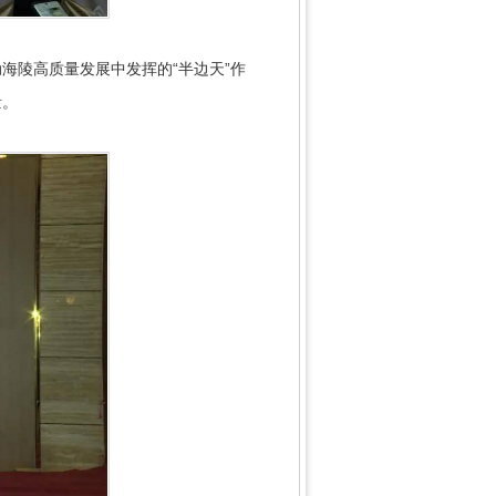
海陵高质量发展中发挥的“半边天”作
量。