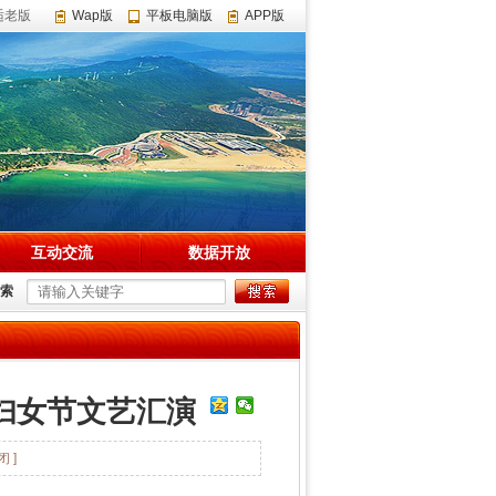
适老版
Wap版
平板电脑版
APP版
互动交流
数据开放
索
际妇女节文艺汇演
闭 ]