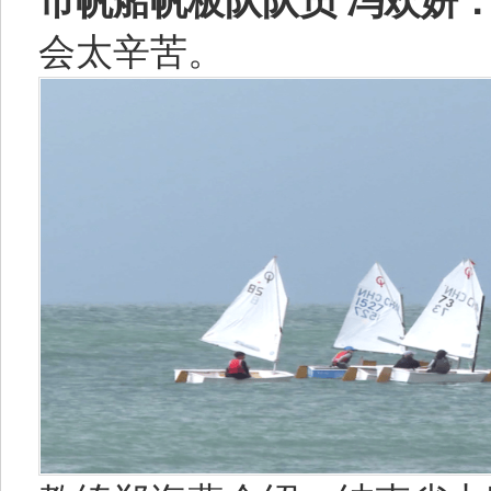
市帆船帆板队队员 冯欢妍
会太辛苦。