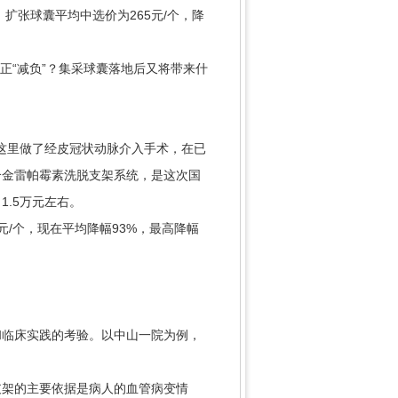
张球囊平均中选价为265元/个，降
正“减负”？集采球囊落地后又将带来什
这里做了经皮冠状动脉介入手术，在已
合金雷帕霉素洗脱支架系统，是这次国
1.5万元左右。
/个，现在平均降幅93%，最高降幅
临床实践的考验。以中山一院为例，
架的主要依据是病人的血管病变情