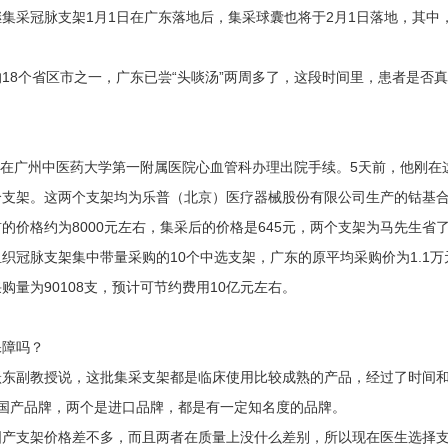
冠脉支架1月1日在广东落地后，集采球囊也将于2月1日落地，其中，扩
个省区市之一，广东已尝“头啖汤”两周多了，这段时间里，患者是否真
在广州中医药大学第一附属医院心血管科办理出院手续。5天前，他刚在
个支架。这两个支架均为乐普（北京）医疗器械股份有限公司生产的钴基
价格约为8000元左右，集采后的价格是645元，两个支架为马先生省了
脉支架集中带量采购的10个中选支架，广东的原平均采购价为1.1万元
购量为90108支，预计可节约费用10亿元左右。
障吗？
副教授说，这批集采支架都是临床使用比较成熟的产品，经过了时间和
国产品牌，两个是进口品牌，都是有一定知名度的品牌。
支架价格差不多，而且两者在质量上没什么差别，所以现在医生选择支