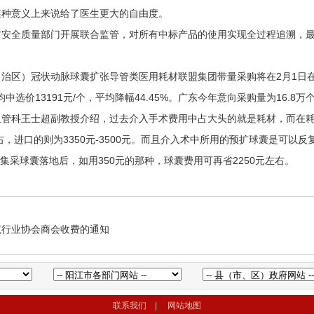
某种意义上来说给了医生更大的自由度。
全质量部门开展联合监管，对所有中标产品的使用实现全过程追溯，最
区）冠状动脉球囊扩张导管类医用耗材联盟集团带量采购将在2月1日
平均中选价13191元/个，平均降幅44.45%。广东今年意向采购量为16.8
科王士超副教授介绍，过去介入手术费用中占大头的就是耗材，而在耗
右，进口的则为3350元-3500元。而且介入术中所用的预扩球囊是可以
到集采球囊落地后，如用350元的那种，球囊费用可再省2250元左右。
范行业协会商会收费的通知
联系我们
|
网站地图