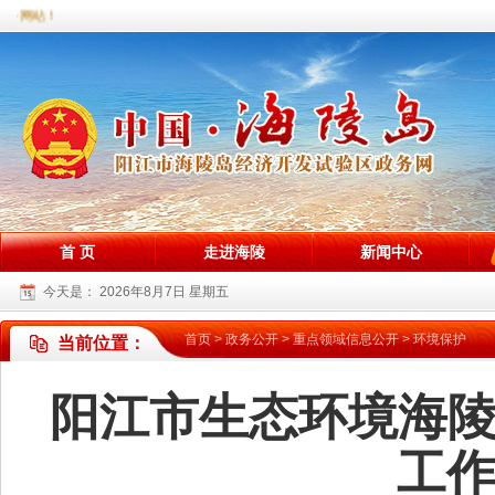
务网站！
首 页
走进海陵
新闻中心
今天是：
2026年8月7日 星期五
首页
>
政务公开
>
重点领域信息公开
>
环境保护
当前位置：
阳江市生态环境海
工