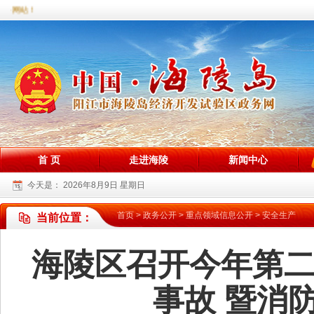
务网站！
首 页
走进海陵
新闻中心
今天是：
2026年8月9日 星期日
首页
>
政务公开
>
重点领域信息公开
>
安全生产
当前位置：
海陵区召开今年第
事故 暨消