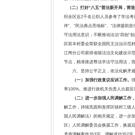
（二）打好“八五”普法新开局，营
织全区近2千名公职人员参考了学法考
伴”、“民法典点亮地标”、“法律援助
守法用法意识；不断推动法治“四创”
区双丰村委会荣获全国民主法治示范
江闸分公司获得省级法治文化建设示范
节点，精准推进尊法学法守法用法，
六、坚持公平正义，依法化解矛盾
（一）加强行政复议应诉工作。
率100%。推进行政机关负责人出庭
（二）
进一步加强人民调解工作
解工作，持续巩固和发挥区镇村三级
国人民调解法》的相关规定，进一步加
区）人民调解委员会换届工作，换届后
矛盾调解案件353宗，调解成功352宗