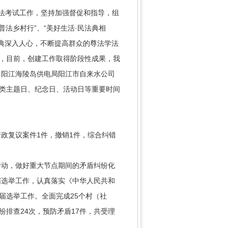
学法考试工作，坚持加强督促和指导，组
法乡村行”、“美好生活·民法典相
法典深入人心，不断提高群众的尊法学法
用，目前，创建工作取得阶段性成果，我
司阳江海陵岛供电局阳江市自来水公司
各类主题日、纪念日、活动日等重要时间
政复议案件1件，撤销1件，综合纠错
行动，做好重大节点期间的矛盾纠纷化
届选举工作，认真落实《中华人民共和
届选举工作。全面完成25个村（社
排查24次，预防矛盾17件，共受理