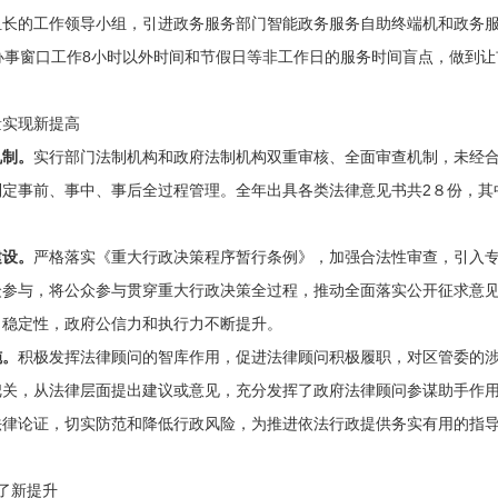
组长的工作领导小组，引进政务服务部门智能政务服务自助终端机和政务
办事窗口工作8小时以外时间和节假日等非工作日的服务时间盲点，做到让
实现新提高
机制。
实行部门法制机构和政府法制机构双重审核、全面审查机制，未经
定事前、事中、事后全过程管理。全年出具各类法律意见书共2８份，其
建设。
严格落实《重大行政决策程序暂行条例》，加强合法性审查，引入
众参与，将公众参与贯穿重大行政决策全过程，推动全面落实公开征求意
、稳定性，政府公信力和执行力不断提升。
施。
积极发挥法律顾问的智库作用，促进法律顾问积极履职，对区管委的
把关，从法律层面提出建议或意见，充分发挥了政府法律顾问参谋助手作
法律论证，切实防范和降低行政风险，为推进依法行政提供务实有用的指
了新提升