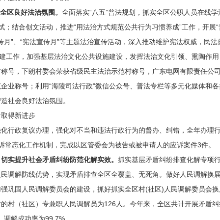
造全区良好法治氛围。
全面落实“八五”普法规划，抓实全区公职人员在线
试；结合创文活动，推进“用法治方式规范公共行为习惯养成”工作，开展“普
宣传月”、“宪法宣传月”等主题法治宣传活动，深入推动维护宪法权威，民
创建工作，加强基层法治文化公共设施建设，发挥法治文化引领、熏陶作
村称号，下朗村委会荣获省级民主法治示范村称号，广东电网有限责任公
企业称号；利用“海陵司法行政”微信公众号、普法专栏等多元化媒体和
营造社会良好法治氛围。
取得新进步
强化行政复议办理，强化对不当和违法行政行为的督办、纠错，全年办理行
应诉常态化工作机制，完成以区管委会为被告或被申请人的应诉案件3件。
，
切实提升社会矛盾纠纷防范化解实效
。
抓实基层矛盾纠纷排查化解专项
人民调解防线优势，实现矛盾排查全区全覆盖、无死角。做好人民调解换
强巩固人民调解委员会的建设，抓好抓实全区村(社区)人民调解委员会换
的村（社区）专兼职人民调解员为126人。今年来，全区共计开展矛盾纠纷
，调解成功率为99.7%。