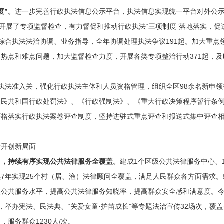
度”。
进一步完善行政执法信息公示平台，执法信息实现统一平台对外公
况开展了专项监督检查，有力督促和推动行政执法“三项制度”落地落实，
综合执法法治协调、业务指导，全年协调处理执法争议191起。加大重点
热点和难点问题，加大监督检查力度，开展各类专项整治行动371起，
执法准入关，强化行政执法主体和人员资格管理，组织全区98余名新申
人民共和国行政处罚法》、《行政强制法》、《重大行政决策程序暂行条例
严格落实行政执法案卷评查制度，坚持进驻式重点评查和报送式集中评查
开创新局面
，持续有序实现公共法律服务全覆盖。
建成1个区级公共法律服务中心、
7年实现25个村（居、渔）法律顾问全覆盖，满足人民群众各方面需求
公共服务水平，提高公共法律服务知晓率，提高群众安全感和满意度。今
举办宪法、民法典、“关爱女童·护苗成长”等专题法治宣传32场次，覆盖
，服务群众1230人/次。