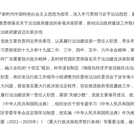
平新时代中国特色社会主义思想为指导，深入学习贯彻习近平法治思想，
务，全面贯彻落实关于法治政府建设的各项决策部署，推动法治政府建设工作
治政府建设迈出新步伐
政主要负责同志率先垂范，认真履行法治建设第一责任人职责，带头学
学习贯彻党的十九大和十九届二中、三中、四中、五中、六中全会精神，
和对广东重要指示批示精神，及时研究我区贯彻落实关于法治建设决策部
融入全区的“十四五”规划，科学谋划制定《海陵岛经济开发试验区法治政府
设职责，将区依法行政工作领导小组调整为区委依法治区委员会下设专项
大问题，督促落实重大行政决策法定程序。切实推进政府系统廉政工作，
履行法治建设第一责任人职责，紧抓“关键少数”，党政主要领导述法、
《中华人民共和国民法典》，组织全区干部专题学习《中华人民共和国民
实区管委常务会议定期学法制度，把实施《中华人民共和国民法典》作为
要（2021～2025年）》《重大行政决策程序暂行条例》等重要法规，