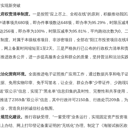
实现新突破
府权责清单制度。
一是按照“应上尽上、全程在线”的原则，积极推动我区
事项共680项，即办件事项数达648项，即办率为95.29%，时限压减率
达256项，即办率为100%，时限压减率为95.81%，平均跑动次数为0
制度。对属于本级核准项目、非涉密项目，全部在“阳江市投资项目在线
0天，网上备案时间缩短至1至2天。三是严格执行已公布的行政权力清单和
面推进政务公开，进一步提高服务企业和群众的质量，坚持普法和法治实
治化营商环境。
全面推进电子证照推广应用工作，通过数据共享和电子
据、免用实物印章、免手写签名，让企业、群众办事“少带证件、少跑现
推送“双公示”信息，实现了“黑名单”信息归集的及时性、完整性和共享使
台推送了2359条“双公示”信息，其中行政许可2150条、行政处罚209
企业，营造良好的诚信社会氛围。
规范化建设。
推行容缺受理、“一窗受理”业务运行，实现固定资产投资项
上办结、网上打印登记备案证明的“无纸化”办理。制定了《海陵试验区政