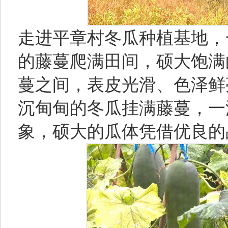
走进平章村冬瓜种植基地，
的藤蔓爬满田间，硕大饱满
蔓之间，表皮光滑、色泽鲜
沉甸甸的冬瓜挂满藤蔓，一
象，硕大的瓜体凭借优良的